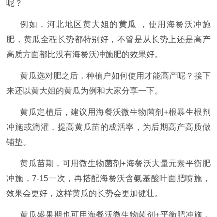
呢？
例如
，
河北地区黄大姐
的
黄瓜
，
使用
海餐沃
冲施
肥
，黄瓜全程长势都特别好，不管是从长势上还是高产
高质方面都比没有
海餐沃
冲施肥
的效果好。
黄瓜
选对
肥之后，
种植户
如何使用
才能高产
呢？
接下
来还以黄大姐的黄瓜为例和大家分享一下。
黄瓜定植后，建议用
海餐沃
微生物菌剂
+
根暴生根剂
冲施或滴灌，提高黄瓜苗的成活率，为后期高产高质做
铺垫。
黄瓜苗期，可用
微生物菌剂
+
海餐沃
大量元素平衡肥
冲施，
7-15一次，再搭配
海餐沃
含氨基酸叶面肥
喷施，
效果会更好，这样黄瓜的长势会更加健壮。
黄瓜盛果期也可用
海餐沃
微生物菌剂
+平衡肥冲施，