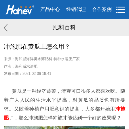
产品中心
经销代理
合作案例
肥料百科
冲施肥在黄瓜上怎么用？
来源：海和威海洋类水溶肥料 特种水溶肥厂家
作者：海和威水溶肥
发布日期：2021-02-06 18:41
黄瓜是
一种经济蔬菜，清爽可口很多人都喜欢吃。
随
着
广大人民的
生活水平提高，对黄瓜的品质也
有所
要
求
。
又随着
种植
户用肥意识的提高
，
大多都开始用
冲施
肥
了，
那么冲施肥
怎
样
冲施才能达到一个好的效果呢？