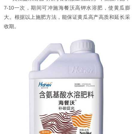
7-10一次，期间可冲施
海餐沃
高钾水溶肥
，使黄瓜膨
大。
根据以上施肥方法
，
能保证黄瓜高产高质和延长采
收期。