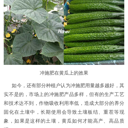
冲施肥在黄瓜上的效果
如今
，还有
部分
种植户
认为
冲施肥
用量越多越好，
其
实不是的，市场上的
冲施肥
产品多样，但有的生产工艺
和技术达不到，
作物吸收利用率低
，造成大部分的养分
固化在土壤中，长期使用会导致土壤板结、重茬等现
象，如果是这样的土壤，黄瓜如何才能高产、高品质