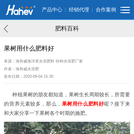
产品中心
经销代理
合作案例
肥料百科
果树用什么肥料好
来源：海和威海洋类水溶肥料 特种水溶肥厂家
作者：海和威水溶肥
发布日期：2020-09-04 15:30
种植果树的
朋友
都知道，
果树生长周期较长，所需要
的营养元素较多，
那么，
果树
用什么肥料好
呢？接下来
和大家分享一下果树各个时期的施肥
。