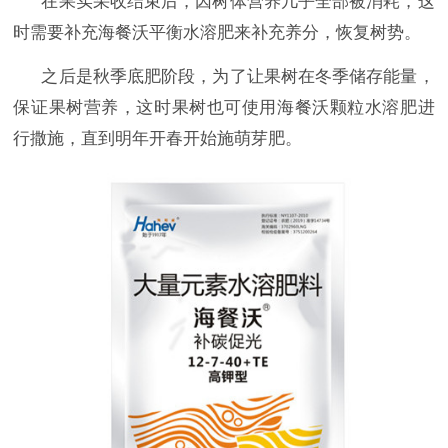
在果
实
采收结束后，因树体营养几乎全部被消耗，
这
时
需要补充
海餐沃
平衡
水溶肥
来补充养分
，
恢复树势
。
之后是
秋季底肥阶段，为了让果树在冬季储存能量，
保证果树营养，这时果树
也可使用
海餐沃
颗粒水溶肥
进
行撒施，直
到
明
年开春开始施萌芽肥。