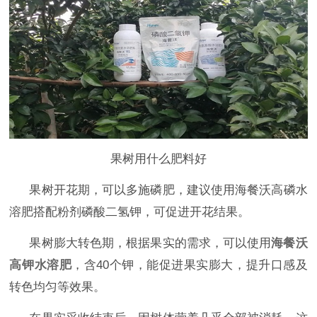
果树用什么肥料好
果树开花期，
可以
多施磷肥，
建议使用
海餐沃
高磷水
溶肥
搭配粉剂磷酸二氢钾
，可促进开花
结果。
果树
膨大转色期，根据果实的需求，
可以使用
海餐沃
高钾
水溶肥
，
含
40个钾，能促进
果实膨大，
提升
口感及
转色均匀
等效果
。