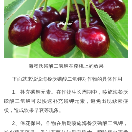
海餐沃磷酸二氢钾在樱桃上的效果
下面就来说说海餐沃磷酸二氢钾对作物的具体作用
1、补充磷钾元素。在作物生长周期中，喷施海餐沃
磷酸二氢钾可以快速补充磷钾元素，避免出现缺素症
状，造成软果早衰等现象。
2、保花保果。作物在后期喷施海餐沃磷酸二氢钾，