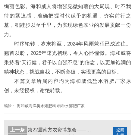
绚丽色彩。海和威人将增强见微知著的大局观、时不我
待的紧迫感，准确把握时代赋予的机遇，夯实前行之
基，积跬步以至千里，为实现绿色农业的发展贡献一份
力。
时序轮转，岁末将至，2024年风雨兼程已成过往。
翘首以盼，2025年曙光初现，令人心怀憧憬。海和威将
秉持着“天行健，君子以自强不息”的信念，以更加饱满的
精神状态，挑战自我，不断突破，实现更高的目标。
本篇文章所属内容均为海和威低盐水溶肥厂家原
创，未经授权，谢绝转载。
编辑：
海和威海洋类水溶肥料 特种水溶肥厂家
上一条
第22届南方农资博览会——海和威以产品实力筑根基，合作共赢启新程！
返回
列表