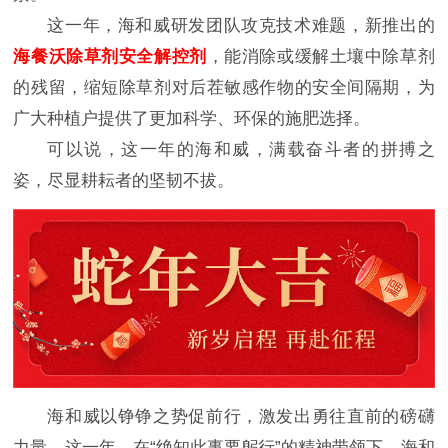
这一年，海和威研发团队攻克技术难题，新推出的
海餐沃除草剂安全解控剂
，能消除或缓解土壤中除草剂
的残留，缩短除草剂对后茬敏感作物的安全间隔期，为
广大种植户提供了更加科学、环保的施肥选择。
可以说，这一年的海和威，满载奋斗者的拼搏之
姿，尽显耕耘者的坚韧不拔。
海和威以铮铮之势促前行，激发出勇往直前的磅礴
力量。这一年，在“绝知此事要躬行”的精神带领下，海和