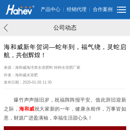
产品中心
经销代理
合作案例
公司动态
海和威新年贺词—蛇年到，福气绕，灵蛇启
航，共创辉煌！
来源：海和威海洋类水溶肥料 特种水溶肥厂家
作者：海和威水溶肥
发布日期：2025-01-28 11:30
爆竹声声除旧岁，祝福阵阵报平安。值此辞旧迎新
之际，
海和威
祝大家新的一年，健康永相伴，万事皆如
意，财源广进盈满袖，幸福生活甜心头！