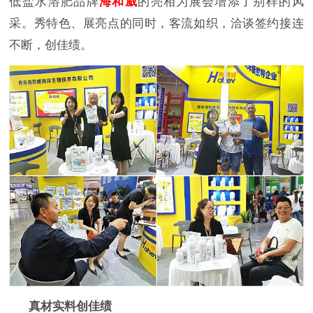
低盐水溶肥品牌
海和威
的亮相为展会增添了别样的风
采。秀特色、展亮点的同时，客流如织，洽谈签约接连
不断，创佳绩。
真材实料创佳绩