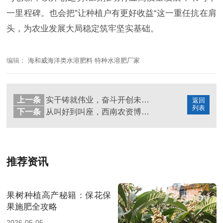
一里程碑。也会把
”让种植户有更好收益“这一重任抗在肩
头，为农业发展大局稳定筑牢坚实基础。
编辑：
海和威海洋类水溶肥料 特种水溶肥厂家
上一条
实干铸就伟业，奋斗开创未来！海和威广西植保会再创佳绩！
返回
列表
下一条
从叫好到叫座，西南农资博览会海和威收获亮眼成绩单！
推荐资讯
果树种植高产秘籍：保花保
果施肥全攻略
2026-05-05