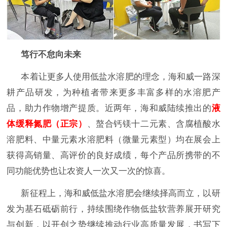
笃行不怠向未来
本着让更多人使用低盐水溶肥的理念，海和威一路深
耕产品研发，为种植者带来更多丰富多样的水溶肥产
品，助力作物增产提质。近两年，海和威陆续推出的
液
体缓释氮肥（正宗）
、螯合钙镁十二元素、含腐植酸水
溶肥料、中量元素水溶肥料（微量元素型）均在展会上
获得高销量、高评价的良好成绩，每个产品所携带的不
同功能优势也让农资人一次又一次的惊喜。
新征程上，海和威低盐水溶肥会继续择高而立，以研
发为基石砥砺前行，持续围绕作物低盐软营养展开研究
与创新，以开创之势继续推动行业高质量发展，书写下