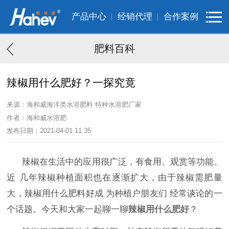
产品中心
经销代理
合作案例
肥料百科
辣椒用什么肥好？一探究竟
来源：海和威海洋类水溶肥料 特种水溶肥厂家
作者：海和威水溶肥
发布日期：2021-04-01 11:35
辣椒在生活中的应用很广泛，
有
食用
、
观赏等功能。
近
几
年辣椒种植面积也在逐渐扩大，由于辣椒需肥量
大
，
辣椒用什么肥料好
成
为种植户朋友们
经常谈论的一
个话题。
今天和大家一起聊一聊
辣椒用什么肥好
？