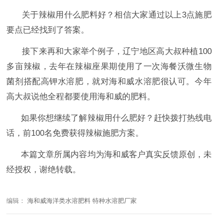
关于
辣椒用什么肥料好
？
相信
大家
通过以上
3点
施肥
要点已经找到了答案。
接下来再和大家举个例子，辽宁地区高大叔种植
100
多亩辣椒，去年在辣椒座果期使用了一次
海餐沃
微生物
菌剂
搭配
高钾水溶肥
，就对
海和威水溶肥
很认可。今年
高大叔说他全程都要使用
海和威
的肥料。
如果你想继续了解辣椒用什么肥好？
赶快拨打热线电
话，前
100名免费获得辣椒施肥方案。
本篇文章所属内容均为海和威客户真实反馈原创，未
经授权，谢绝转载。
编辑：
海和威海洋类水溶肥料 特种水溶肥厂家