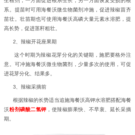
生根剂
，一方面促进根系生长，另一方面恢复受损的根
系。提苗时
可
用
海餐沃
微生物菌剂
冲施，促
进辣椒
苗齐
苗壮。壮苗期
也可
使用
海餐沃
高磷大量元素水溶肥，
提
高
长势
，
促进
茎秆粗壮。
2、
辣椒开花座果期
这个时期
为
辣椒
花芽分化的关键期，
施肥要
格外注
意
。
可
冲施海餐沃微生物菌剂，少量多次的使用，可
促
进
花芽分化、结果多。
3、
辣椒采摘前
根据辣椒的长势适当追施
海餐沃
高钾
水溶肥
搭配
海餐
沃
粉剂磷酸二氢钾
，使辣椒膨果快、不早衰、延长采摘
期。