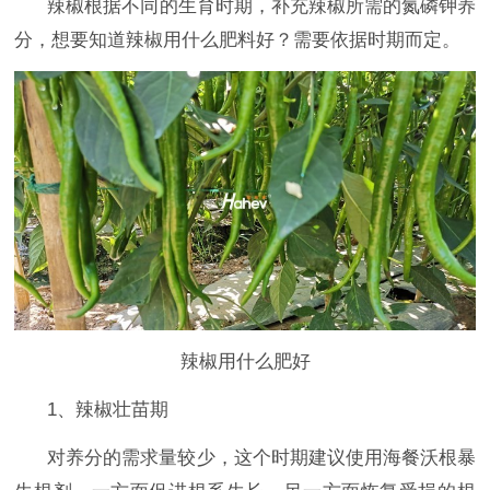
辣椒
根据不同的生育时期，补充辣椒所需的氮磷钾养
分，想要知道辣椒用什么肥料好？
需要依据时期而定。
辣椒用什么肥好
1、
辣椒壮苗期
对养分的需求量较少，
这个时期
建议
使用
海餐沃
根暴