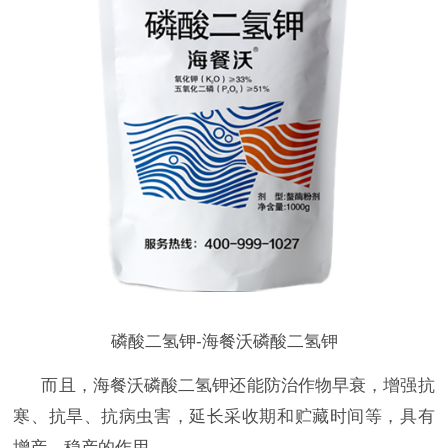
磷酸二氢钾-海餐沃磷酸二氢钾
而且，海餐沃磷酸二氢钾还能防治作物早衰，增强抗
寒、抗旱、抗病虫害，延长采收期和贮藏时间等，具有
增产、稳产的作用。