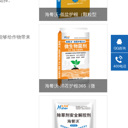
海餐沃-低盐护根（颗粒型全水溶肥）
能够给作物带来
QQ咨询
400电话
海餐沃-消茬护根365（微生物菌剂）