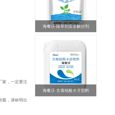
海餐沃-除草剂安全解控剂
厂家，一定要注
海餐沃-含腐植酸水溶肥料
转载，请标明出