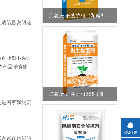
海餐沃-低盐护根（颗粒型全水溶肥）
反馈信息说明这
的企业都不会过
的产品谨慎使
海餐沃-消茬护根365（微生物菌剂）
也是国家强制要
QQ咨询
点大家在购买的