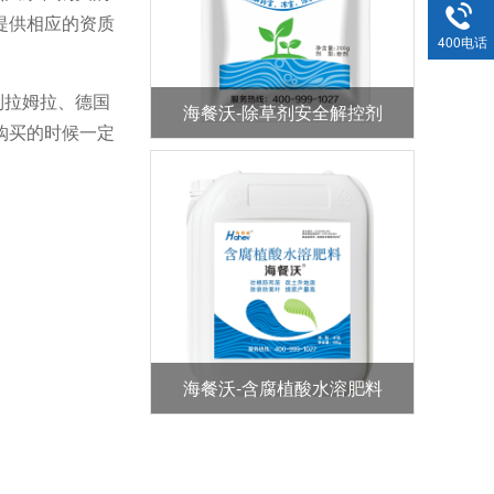
提供相应的资质
400电话
列拉姆拉、德国
海餐沃-除草剂安全解控剂
购买的时候一定
海餐沃-含腐植酸水溶肥料