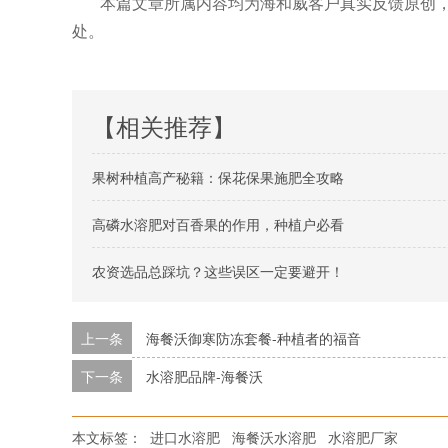
本篇文章所属内容均为海和威客户真实反馈原创
处。
【相关推荐】
果树种植高产秘籍：保花保果施肥全攻略
高磷水溶肥对百香果的作用，种植户必看
农资选品总踩坑？这些误区一定要避开！
上一条
海餐沃御寒防冻套餐-种植者的福音
下一条
水溶肥品牌-海餐沃
本文标签：
进口水溶肥
海餐沃水溶肥
水溶肥厂家