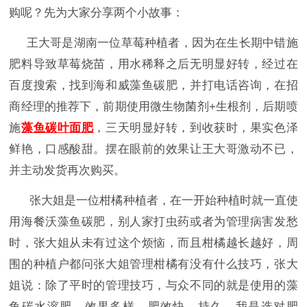
购呢？先为大家分享两个小故事：
王大哥是湖南一位草莓种植者，因为在生长期中错施
肥料导致草莓烧苗，用水稀释之后无明显好转，经过在
百度搜索，找到海和威藻鱼碳肥，并打电话咨询，在招
商经理的推荐下，前期使用微生物菌剂
+生根剂，后期喷
施
藻鱼碳叶面肥
，三天明显好转，到收获时，果实色泽
鲜艳，口感酸甜。摆在眼前的效果让王大哥激动不已，
并主动发货再次购买。
张大姐是一位柑橘种植者，在一开始种植时就一直使
用海餐沃藻鱼碳肥，别人家打虫药或者为管理病害发愁
时，张大姐从未有过这个烦恼，而且柑橘越长越好，周
围的种植户都问张大姐管理柑橘有没有什么技巧，张大
姐说：除了平时的管理技巧，与众不同的就是使用的藻
鱼碳水溶肥，效果多样，肥效快，持久，我是选对肥