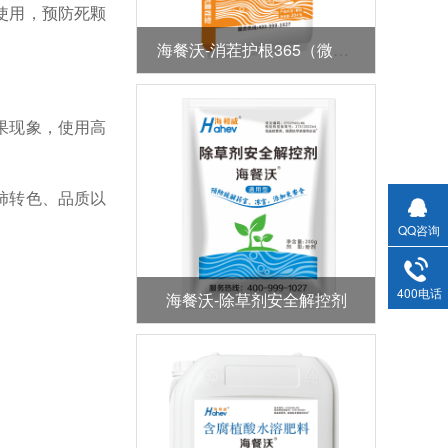
使用，预防死颗
海餐沃-消茬护根365（微生物菌剂）
果现象，使用高
柿转色、品质以
QQ咨询
400电话
海餐沃-除草剂安全解控剂