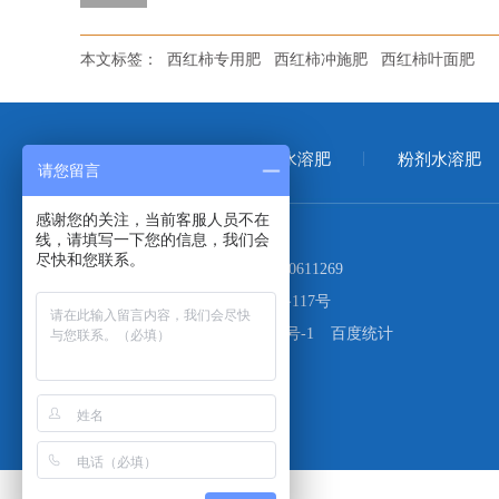
本文标签：
西红柿专用肥
西红柿冲施肥
西红柿叶面肥
首页
大量元素水溶肥
粉剂水溶肥
请您留言
感谢您的关注，当前客服人员不在
线，请填写一下您的信息，我们会
尽快和您联系。
电话：
400-999-1027
17660611269
地址：
青岛市市北区山东路117号
备案号：
鲁ICP备19063926号-1
百度统计