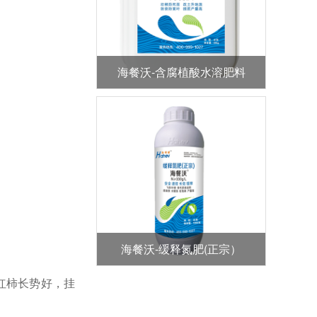
海餐沃-含腐植酸水溶肥料
海餐沃-缓释氮肥(正宗）
红柿长势好，挂