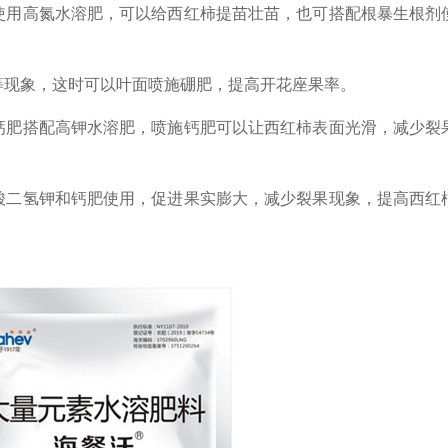
使用高氮水溶肥，可以给西红柿提苗壮苗，也可搭配根暴生根剂
等现象，这时可以叶面喷施硼肥，提高开花座果率。
钙肥搭配高钾水溶肥，喷施钙肥可以让西红柿表面光滑，减少裂
酸二氢钾和钙肥使用，促进果实膨大，减少裂果现象，提高西红