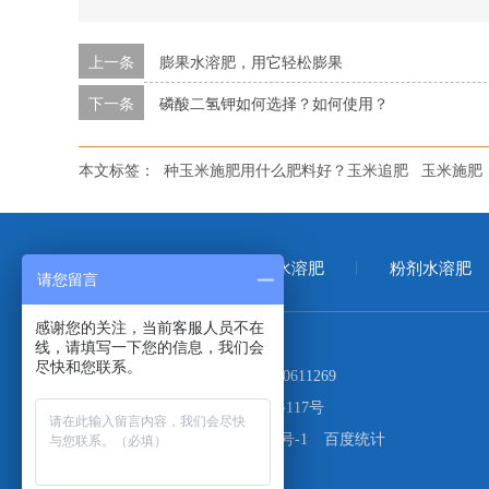
上一条
膨果水溶肥，用它轻松膨果
下一条
磷酸二氢钾如何选择？如何使用？
本文标签：
种玉米施肥用什么肥料好？玉米追肥
玉米施肥
首页
大量元素水溶肥
粉剂水溶肥
请您留言
感谢您的关注，当前客服人员不在
线，请填写一下您的信息，我们会
尽快和您联系。
电话：
400-999-1027
17660611269
地址：
青岛市市北区山东路117号
备案号：
鲁ICP备19063926号-1
百度统计