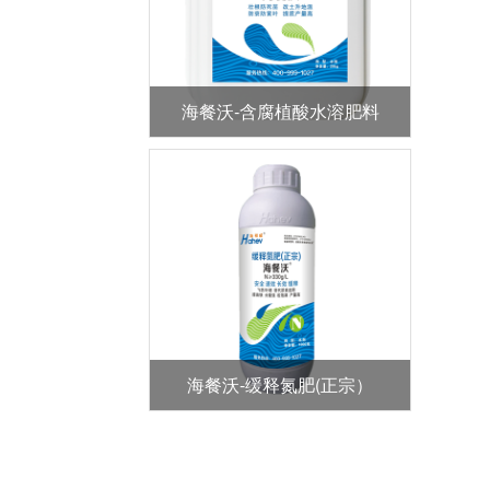
海餐沃-含腐植酸水溶肥料
海餐沃-缓释氮肥(正宗）