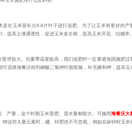
本是在玉米苗长出
5-6片叶子进行追肥。为了让玉米有更好的产
剂，提高土壤通透性，促进玉米多生根，提高玉米开花、结穗率
分需求较大。但夏季温度较高，我们追肥时一定要避免因施肥过
期可选择海餐沃粉剂磷酸二氢钾叶面喷施，补充磷和钾，提高玉
质、产量，这个时期玉米需肥、需水量都较大。可施用
海餐沃大
、钾这些大量元素时，硼、锌肥也不可忽视，例如在缺锌时玉米