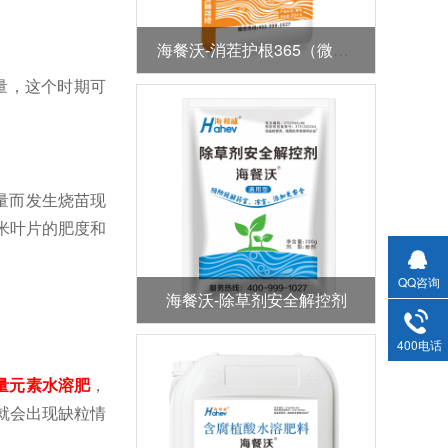
海餐沃-消茬护根365（微生物菌剂）
量，这个时期可
。
量而发生烧苗现
米叶片的肥度和
QQ咨询
海餐沃-除草剂安全解控剂
400电话
量元素水溶肥
，
就会出现缺粒情