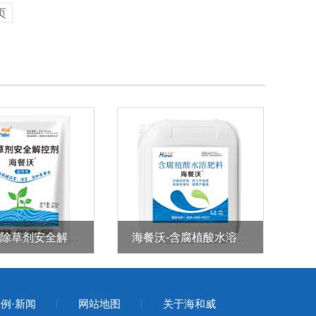
页
海餐沃-除草剂安全解控剂
海餐沃-含腐植酸水溶肥料
例·新闻
网站地图
关于海和威