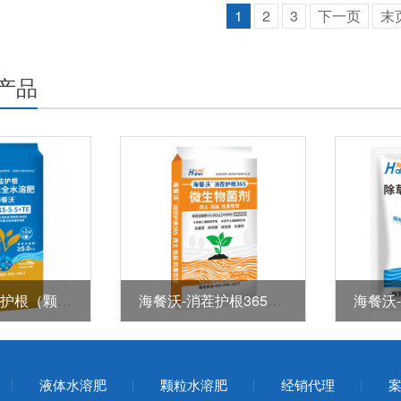
1
2
3
下一页
末
产品
海餐沃-低盐护根（颗粒型全水溶肥）
海餐沃-消茬护根365（微生物菌剂）
液体水溶肥
颗粒水溶肥
经销代理
案