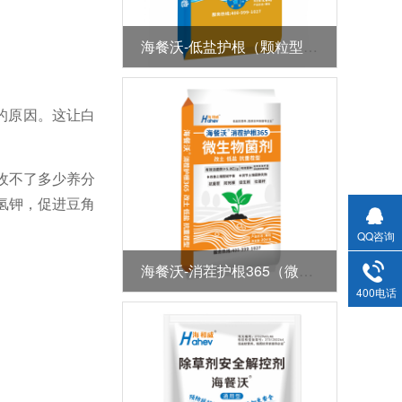
海餐沃-低盐护根（颗粒型全水溶肥）
的原因。这让白
收不了多少养分
氢钾，促进豆角
QQ咨询
海餐沃-消茬护根365（微生物菌剂）
400电话