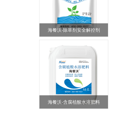
海餐沃-除草剂安全解控剂
海餐沃-含腐植酸水溶肥料