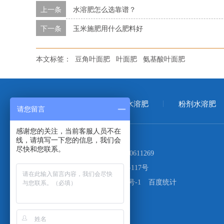
上一条
水溶肥怎么选靠谱？
下一条
玉米施肥用什么肥料好
本文标签：
豆角叶面肥
叶面肥
氨基酸叶面肥
首页
大量元素水溶肥
粉剂水溶肥
请您留言
感谢您的关注，当前客服人员不在
线，请填写一下您的信息，我们会
尽快和您联系。
电话：
400-999-1027
17660611269
地址：
青岛市市北区山东路117号
备案号：
鲁ICP备19063926号-1
百度统计