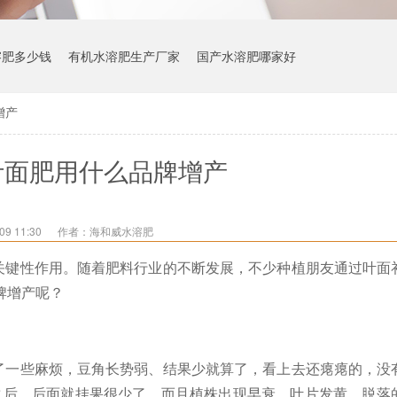
溶肥多少钱
有机水溶肥生产厂家
国产水溶肥哪家好
增产
叶面肥用什么品牌增产
9 11:30
作者：海和威水溶肥
关键性作用。随着肥料行业的不断发展，不少种植朋友通过叶面
牌增产呢？
了一些麻烦，豆角长势弱、结果少就算了，看上去还瘪瘪的，没
茬之后，后面就挂果很少了，而且植株出现早衰、叶片发黄、脱落